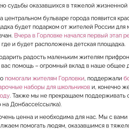
лею судьбы оказавшихся в тяжелой жизненной
на центральном бульваре города появится кра
щадка будет подарком от жителей России для 
вчан.
Вчера в Горловке начался первый этап р
, где и будет расположена детская площадка.
одарить радость маленьким жителям прифрон
 вас помощь – огромный вклад в наше общее 
но
помогали жителям Горловки
, поддержали
б
арочные наборы для школьников
и, конечно ж
Году
. Также мы не прекращаем поддерживать 
р на Донбассе(ссылка).
чень ценна и необходима для нас. Мы с вами
олжаем помогать людям, оказавшимся в тяже