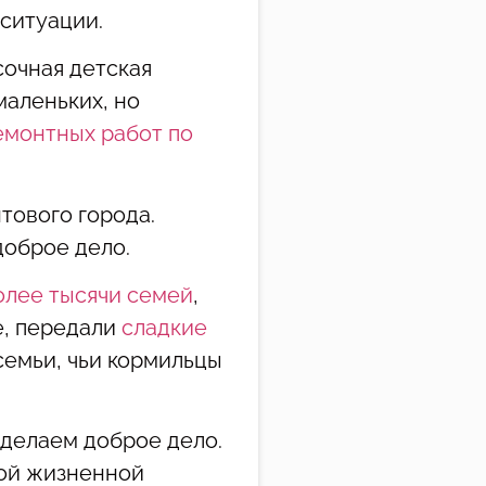
 ситуации.
сочная детская
маленьких, но
емонтных работ по
тового города.
доброе дело.
олее тысячи семей
,
е, передали
сладкие
семьи, чьи кормильцы
 делаем доброе дело.
лой жизненной