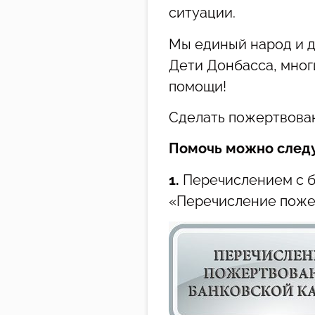
ситуации.
Мы единый народ и д
Дети Донбасса, мног
помощи!
Сделать пожертвован
Помочь можно след
1.
Перечислением с б
«Перечисление пожер