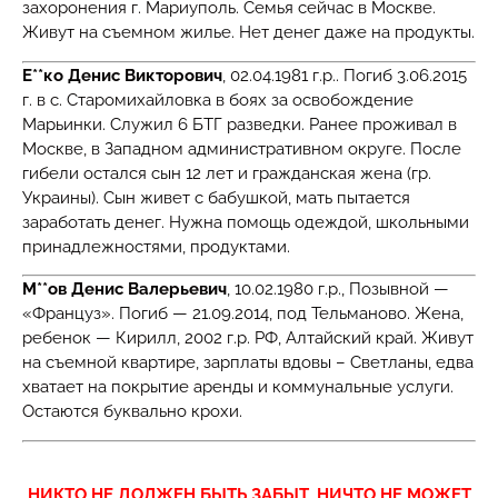
захоронения г. Мариуполь. Семья сейчас в Москве.
Живут на съемном жилье. Нет денег даже на продукты.
Е**ко Денис Викторович
, 02.04.1981 г.р.. Погиб 3.06.2015
г. в с. Старомихайловка в боях за освобождение
Марьинки. Служил 6 БТГ разведки. Ранее проживал в
Москве, в Западном административном округе. После
гибели остался сын 12 лет и гражданская жена (гр.
Украины). Сын живет с бабушкой, мать пытается
заработать денег. Нужна помощь одеждой, школьными
принадлежностями, продуктами.
М**ов Денис Валерьевич
, 10.02.1980 г.р., Позывной —
«Француз». Погиб — 21.09.2014, под Тельманово. Жена,
ребенок — Кирилл, 2002 г.р. РФ, Алтайский край. Живут
на съемной квартире, зарплаты вдовы – Светланы, едва
хватает на покрытие аренды и коммунальные услуги.
Остаются буквально крохи.
НИКТО НЕ ДОЛЖЕН БЫТЬ ЗАБЫТ, НИЧТО НЕ МОЖЕТ