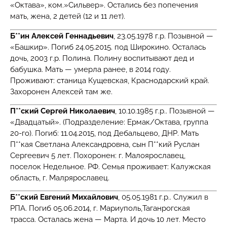
«Октава», ком.»Сильвер». Остались без попечения
мать, жена, 2 детей (12 и 11 лет).
Б**ин Алексей Геннадьевич
, 23.05.1978 г.р. Позывной —
«Башкир». Погиб 24.05.2015. под Широкино. Осталась
дочь, 2003 г.р. Полина. Полину воспитывают дед и
бабушка. Мать — умерла ранее, в 2014 году.
Проживают: станица Кущевская, Краснодарский край.
Захоронен Алексей там же.
П**ский Сергей Николаевич
, 10.10.1985 г.р.. Позывной —
«Двадцатый». (Подразделение: Ермак/Октава, группа
20-го). Погиб: 11.04.2015, под Дебальцево, ДНР. Мать
П**кая Светлана Александровна, сын П**кий Руслан
Сергеевич 5 лет. Похоронен: г. Малоярославец,
поселок Недельное. РФ. Семья проживает: Калужская
область, г. Малрярославец.
Б**ский Евгений Михайлович
, 05.05.1981 г.р.. Служил в
РПА. Погиб 05.06.2014, г. Мариуполь,Таганрогская
трасса. Осталась жена — Марта. И дочь 10 лет. Место